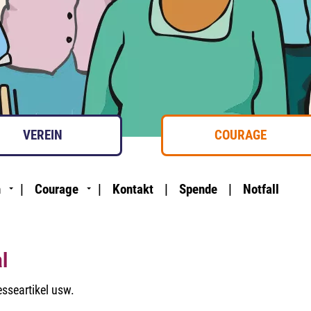
VEREIN
COURAGE
n
Courage
Kontakt
Spende
Notfall
l
esseartikel usw.