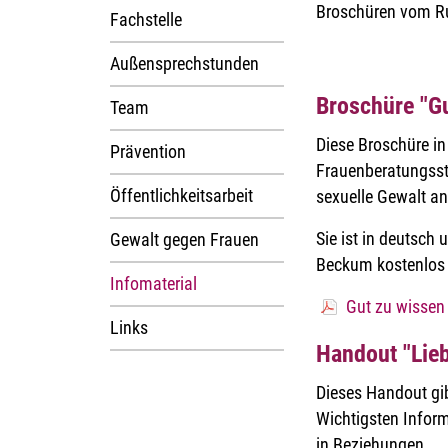
Broschüren vom R
Fachstelle
Außensprechstunden
Broschüre "Gu
Team
Diese Broschüre in
Prävention
Frauenberatungsst
Öffentlichkeitsarbeit
sexuelle Gewalt a
Sie ist in deutsch 
Gewalt gegen Frauen
Beckum kostenlos e
Infomaterial
Gut zu wissen 
Links
Handout "Lieb
Dieses Handout gib
Wichtigsten Infor
in Beziehungen.