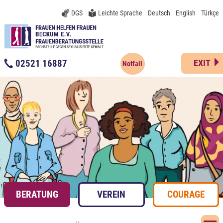
DGS
Leichte Sprache
Deutsch
English
Türkçe
02521 16887
EXIT
Notfall
BERATUNG
VEREIN
COURAGE
N